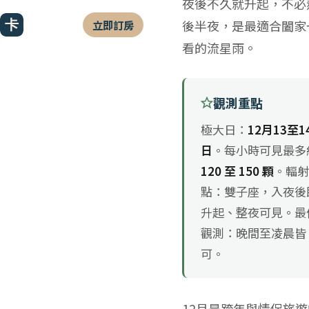
夜後不久就升起，不必
好
COMIC B&B
後半夜，是最適合闔家
立即訂房
的
墾丁卡米克民宿
看的流星雨。
道
別
觀測重點
極大日：
12月13至1
日
。每小時可見最多
120 至 150 顆
。輻
點：雙子座，入夜後
升起、整夜可見。最
觀測：晚間至凌晨皆
可。
12月是跨年與情侶旅