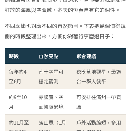
狂放的海風與空曠感，冬天的恆春自有它的個性。
不同季節也對應不同的自然節目。下表把幾個值得規
劃的時段整理出來，方便你對著行事曆選日子：
時段
自然亮點
聚會建議
每年約4
南十字星可
夜晚草地觀星，最適
至6月
穩定觀測
合一群人躺平
約9至10
赤腹鷹、灰
可安排往滿州一帶賞
月
面鵟鷹過境
鷹
約11月至
落山風（1月
戶外活動縮短，多用