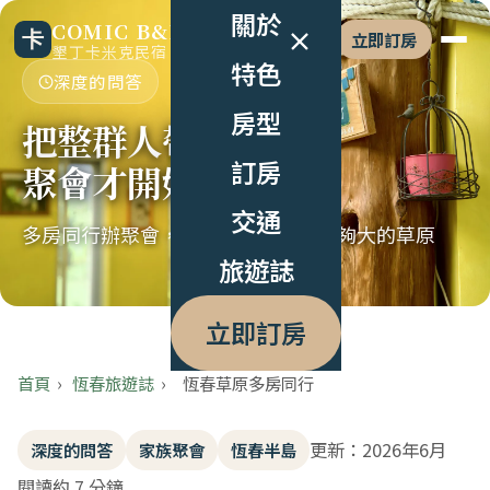
關於
COMIC B&B
立即訂房
墾丁卡米克民宿
特色
深度的問答
房型
把整群人帶到草原上
訂房
聚會才開始變得鬆
交通
多房同行辦聚會，恆春該怎麼選一塊夠大的草原
旅遊誌
立即訂房
首頁
›
恆春旅遊誌
›
恆春草原多房同行
更新：2026年6月
深度的問答
家族聚會
恆春半島
閱讀約 7 分鐘