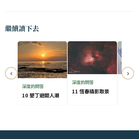
繼續讀下去
‹
›
深度的問答
深度的
深度的問答
11 恆春攝影取景
12 墾
10 墾丁避開人潮
排