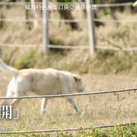
關於
特色
房型
訂房
交通
旅遊誌
開」
開始了