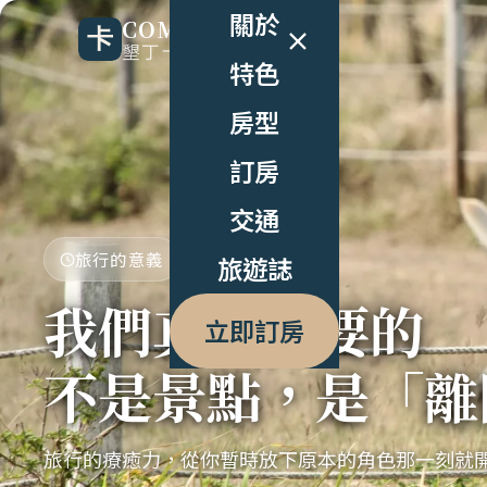
關於
COMIC B&B
墾丁卡米克民宿
特色
房型
訂房
交通
旅行的意義
旅遊誌
我們真正需要的
立即訂房
不是景點，是「離
旅行的療癒力，從你暫時放下原本的角色那一刻就