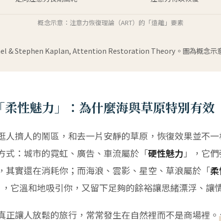
概念示意：注意力恢復理論（ART）的「遠離」要素
 & Stephen Kaplan, Attention Restoration Theory。圖
「柔性魅力」：為什麼海與草原特別有效
逛人擠人的鬧區，和去一片安靜的草原，恢復效果並不一樣
方式：城市的霓虹、廣告、車流屬於「
硬性魅力
」，它們
，其實還在消耗你；而海浪、雲影、星空、草浪屬於「
柔
」，它溫和地吸引你，又留下足夠的餘裕讓思緒漂浮、讓
真正讓人放鬆的旅行，常常發生在自然裡而不是商場裡。