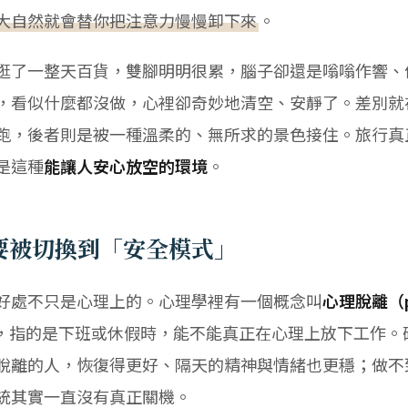
大自然就會替你把注意力慢慢卸下來
。
逛了一整天百貨，雙腳明明很累，腦子卻還是嗡嗡作響、
，看似什麼都沒做，心裡卻奇妙地清空、安靜了。差別就
跑，後者則是被一種溫柔的、無所求的景色接住。旅行真
是這種
能讓人安心放空的環境
。
要被切換到「安全模式」
好處不只是心理上的。心理學裡有一個概念叫
心理脫離（psy
，指的是下班或休假時，能不能真正在心理上放下工作。
脫離的人，恢復得更好、隔天的精神與情緒也更穩；做不
統其實一直沒有真正關機。