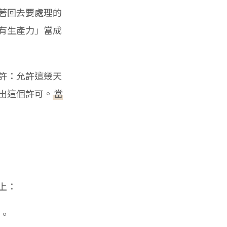
著回去要處理的
有生產力」當成
許：允許這幾天
出這個許可。
當
上：
。