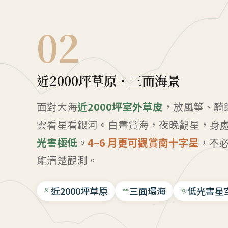
02
近2000坪草原・三面海景
面對大海
近2000坪室外草皮
，放風箏、騎
雲看星看銀河。白晝賞海，夜晚觀星，身
光害極低
。
4–6 月更可觀賞南十字星
，不
能清楚觀測。
近2000坪草原
三面環海
低光害星