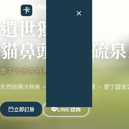
墾丁國家公園海岸、光害極低 · 貓鼻頭
COMIC B&B
墾丁卡米克民宿
遺世獨立
貓鼻頭海景硫泉
墾丁卡米克特色民宿
天然硫磺冷熱泉 · 近2000坪草原海景 · 墾丁
立即訂房
LINE 諮詢