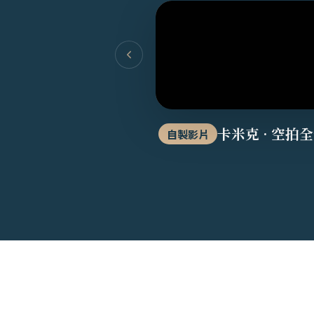
卡米克 · 空拍
自製影片