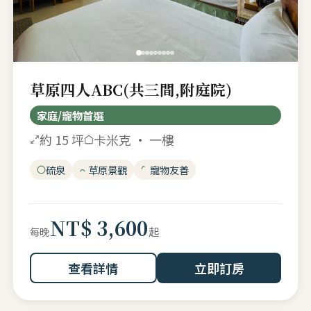
草原四人ABC(共三間,附庭院)
家庭/寵物首選
約 15 坪
卡米克 · 一樓
硫泉
草原景觀
寵物友善
NT$ 3,600
起
每晚
查看詳情
立即訂房