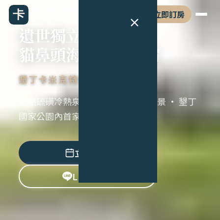
墾丁國家公園海岸、光害極低 · 貓鼻頭
COMIC B&B
立即訂房
墾丁卡米克民宿
遺世獨立
貓鼻頭海景硫泉民宿
墾丁卡米克特色民宿
天然硫磺冷熱泉 · 近2000坪草原海景 · 墾丁
國家公園內首家合法特色民宿
立即訂房
LINE 諮詢