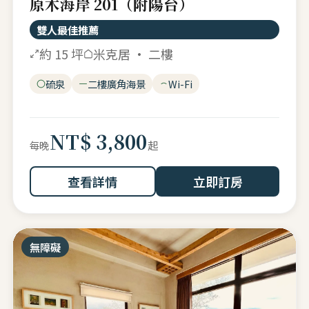
原木海岸 201（附陽台）
雙人最佳推薦
約 15 坪
米克居 · 二樓
硫泉
二樓廣角海景
Wi-Fi
NT$ 3,800
起
每晚
查看詳情
立即訂房
無障礙