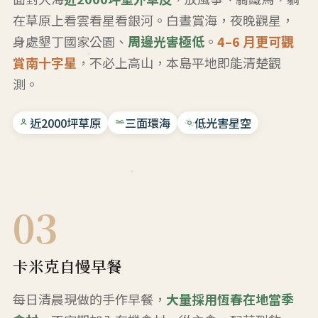
在草原上看雲看星看銀河。白晝賞海，夜晚觀星，
身處墾丁國家公園、
周邊光害極低
。
4–6 月更可觀
賞南十字星
，不必上高山，本島平地即能清楚觀
測。
近2000坪草原
三面環海
低光害星空
03
卡米克自慢早餐
每日清晨現做的手作早餐，
大量採用恆春在地當季