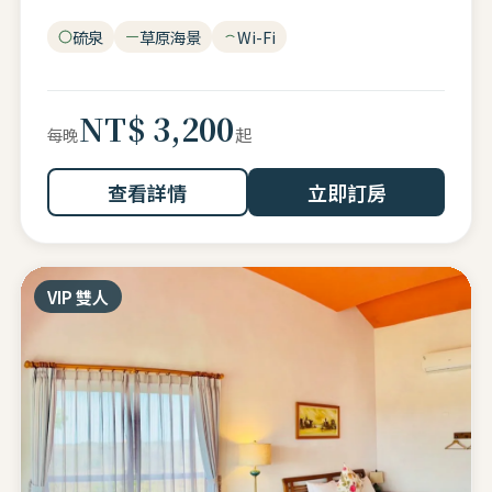
硫泉
草原海景
Wi-Fi
NT$ 3,200
起
每晚
查看詳情
立即訂房
VIP 雙人