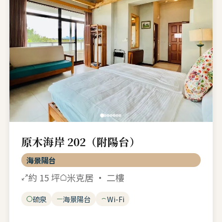
原木海岸 202（附陽台）
海景陽台
約 15 坪
米克居 · 二樓
硫泉
海景陽台
Wi-Fi