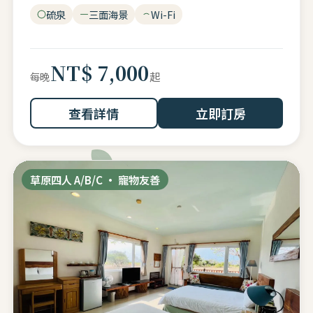
硫泉
三面海景
Wi-Fi
NT$ 7,000
起
每晚
查看詳情
立即訂房
草原四人 A/B/C · 寵物友善