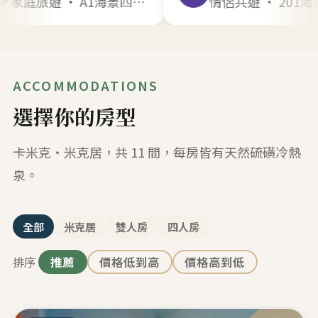
家庭旅遊 · A1海景四人 · 2025年8月
情侶共遊 · 201海景雙人 · 2025年12月
ACCOMMODATIONS
選擇你的房型
卡米克・米克居，共 11 間，每房皆有天然硫磺冷熱
泉。
全部
米克居
雙人房
四人房
排序
推薦
價格低到高
價格高到低