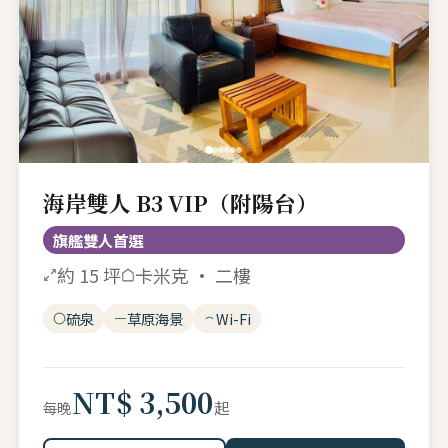
海岸雙人 B3 VIP（附陽台）
旗艦雙人首選
約 15 坪
卡米克 · 二樓
硫泉
草原海景
Wi-Fi
NT$ 3,500
起
每晚