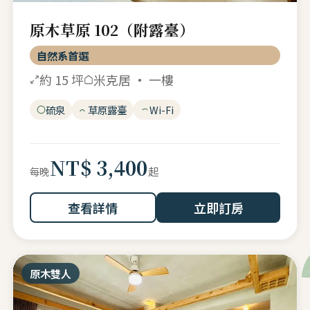
原木草原 102（附露臺）
自然系首選
約 15 坪
米克居 · 一樓
硫泉
草原露臺
Wi-Fi
NT$ 3,400
起
每晚
查看詳情
立即訂房
原木雙人