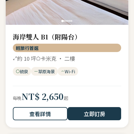
海岸雙人 B1（附陽台）
輕旅行首選
約 10 坪
卡米克 · 二樓
硫泉
草原海景
Wi-Fi
NT$ 2,650
起
每晚
查看詳情
立即訂房