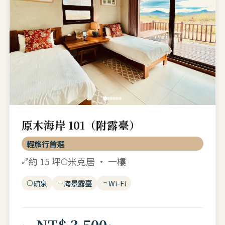
原木海岸 101（附露臺）
輕旅行首選
約 15 坪
米克居 · 一樓
硫泉
海景露臺
Wi-Fi
NT$ 3,500