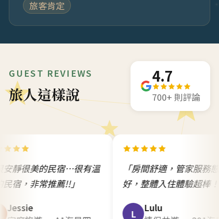
旅客肯定
4.7
GUEST REVIEWS
旅人這樣說
700+ 則評論
宿…很有溫
「房間舒適，管家服務態度很
「地
!!」
好，整體入住體驗超棒！」
不錯
Lulu
L
新