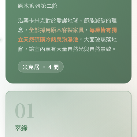
原木系列第二館
沿襲卡米克對於愛護地球、節能減碳的理
念，
全部採用原木客製家具
，
每房皆有獨
立天然硫磺冷熱泉泡湯池
。大面玻璃落地
窗，讓室內享有大量自然光與自然景致。
米克居 · 4 間
01
翠綠