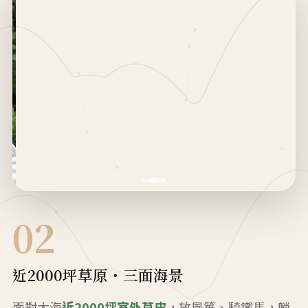
02
近2000坪草原・三面海景
面對大海
近2000坪室外草皮
，放風箏、騎鐵馬，躺