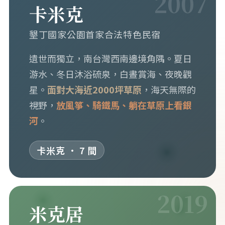
2007
卡米克
墾丁國家公園首家合法特色民宿
遺世而獨立，南台灣西南邊境角隅。夏日
游水、冬日沐浴硫泉，白晝賞海、夜晚觀
星。
面對大海近2000坪草原
，海天無際的
視野，
放風箏、騎鐵馬、躺在草原上看銀
河
。
卡米克 · 7 間
2019
米克居