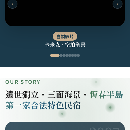
自製影片
卡米克 · 空拍全景
OUR STORY
遺世獨立・三面海景・
恆春半島
第一家合法特色民宿