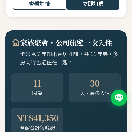
查看詳情
立即訂房
家族聚會・公司旅遊一次入住
卡米克 7 間加米克居 4 間，共 11 間房，多
房同行也能住在一起。
11
30
間房
人・最多入住
NT$41,350
全館合計每晚起