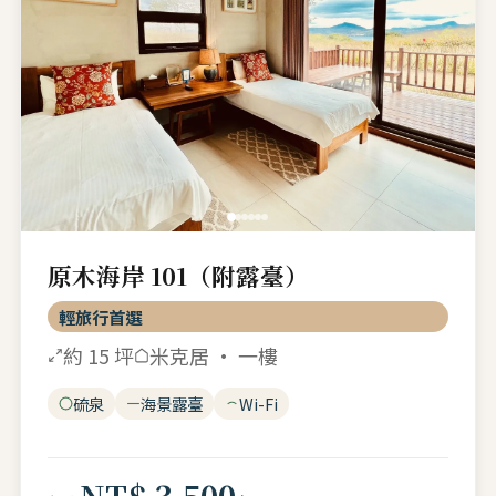
原木海岸 101（附露臺）
輕旅行首選
約 15 坪
米克居 · 一樓
硫泉
海景露臺
Wi-Fi
NT$ 3,500