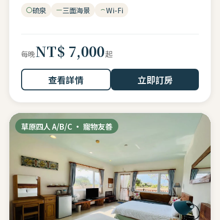
硫泉
三面海景
Wi-Fi
NT$ 7,000
起
每晚
查看詳情
立即訂房
草原四人 A/B/C · 寵物友善