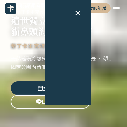
墾丁國家公園海岸、光害極低 · 貓鼻頭
COMIC B&B
立即訂房
墾丁卡米克民宿
遺世獨立
貓鼻頭海景硫泉民宿
墾丁卡米克特色民宿
天然硫磺冷熱泉 · 近2000坪草原海景 · 墾丁
國家公園內首家合法特色民宿
立即訂房
LINE 諮詢