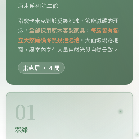
原木系列第二館
沿襲卡米克對於愛護地球、節能減碳的理
念，
全部採用原木客製家具
，
每房皆有獨
立天然硫磺冷熱泉泡湯池
。大面玻璃落地
窗，讓室內享有大量自然光與自然景致。
米克居 · 4 間
01
翠綠