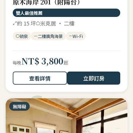
原木海岸 201（附陽台）
雙人最佳推薦
約 15 坪
米克居 · 二樓
硫泉
二樓廣角海景
Wi-Fi
NT$ 3,800
起
每晚
查看詳情
立即訂房
無障礙