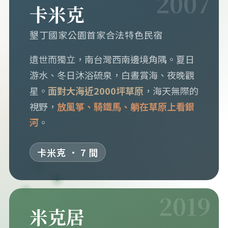
2007
卡米克
墾丁國家公園首家合法特色民宿
遺世而獨立，南台灣西南邊境角隅。夏日
游水、冬日沐浴硫泉，白晝賞海、夜晚觀
星。
面對大海近2000坪草原
，海天無際的
視野，
放風箏、騎鐵馬、躺在草原上看銀
河
。
卡米克 · 7 間
2019
米克居