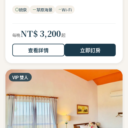
硫泉
草原海景
Wi-Fi
NT$ 3,200
起
每晚
查看詳情
立即訂房
VIP 雙人