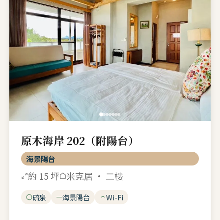
原木海岸 202（附陽台）
海景陽台
約 15 坪
米克居 · 二樓
硫泉
海景陽台
Wi-Fi