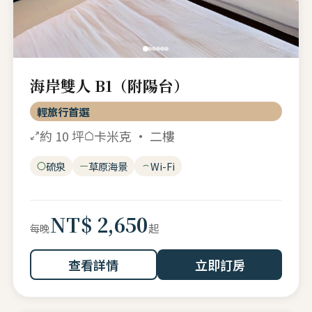
海岸雙人 B1（附陽台）
輕旅行首選
約 10 坪
卡米克 · 二樓
硫泉
草原海景
Wi-Fi
NT$ 2,650
起
每晚
查看詳情
立即訂房