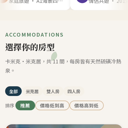
家庭旅遊 · A1海景四人 · 2025年8月
情侶共遊 · 201海景雙人 · 2025年12月
ACCOMMODATIONS
選擇你的房型
卡米克・米克居，共 11 間，每房皆有天然硫磺冷熱
泉。
全部
米克居
雙人房
四人房
排序
推薦
價格低到高
價格高到低