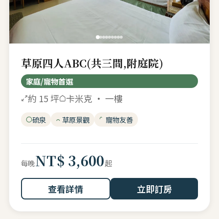
草原四人ABC(共三間,附庭院)
家庭/寵物首選
約 15 坪
卡米克 · 一樓
硫泉
草原景觀
寵物友善
NT$ 3,600
起
每晚
查看詳情
立即訂房