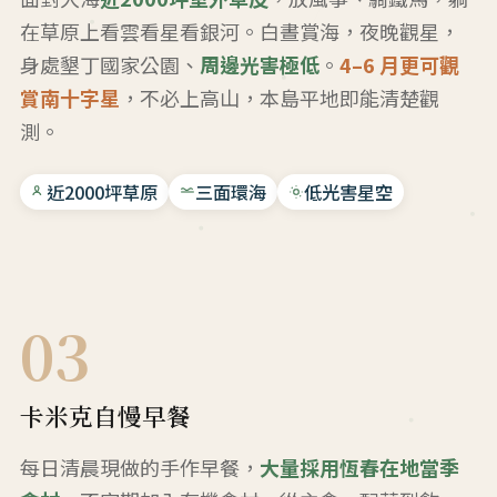
在草原上看雲看星看銀河。白晝賞海，夜晚觀星，
身處墾丁國家公園、
周邊光害極低
。
4–6 月更可觀
賞南十字星
，不必上高山，本島平地即能清楚觀
測。
近2000坪草原
三面環海
低光害星空
03
卡米克自慢早餐
每日清晨現做的手作早餐，
大量採用恆春在地當季