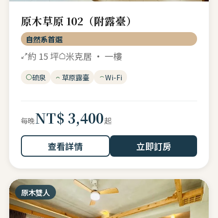
原木草原 102（附露臺）
自然系首選
約 15 坪
米克居 · 一樓
硫泉
草原露臺
Wi-Fi
NT$ 3,400
起
每晚
查看詳情
立即訂房
原木雙人