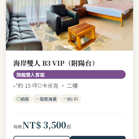
海岸雙人 B3 VIP（附陽台）
旗艦雙人首選
約 15 坪
卡米克 · 二樓
硫泉
草原海景
Wi-Fi
NT$ 3,500
起
每晚