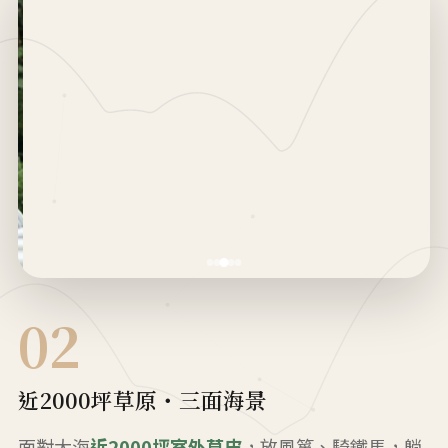
02
近2000坪草原・三面海景
面對大海
近2000坪室外草皮
，放風箏、騎鐵馬，躺