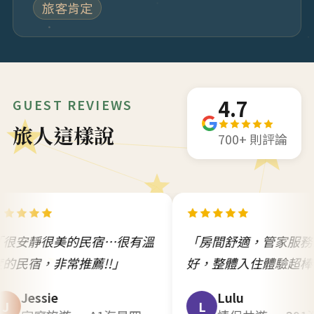
旅客肯定
4.7
GUEST REVIEWS
旅人這樣說
700+ 則評論
的民宿…很有溫
「房間舒適，管家服務態度很
推薦!!」
好，整體入住體驗超棒！」
Lulu
L