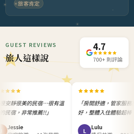
旅客肯定
4.7
GUEST REVIEWS
旅人這樣說
700+ 則評論
的民宿…很有溫
「房間舒適，管家服務態度很
推薦!!」
好，整體入住體驗超棒！」
Lulu
L