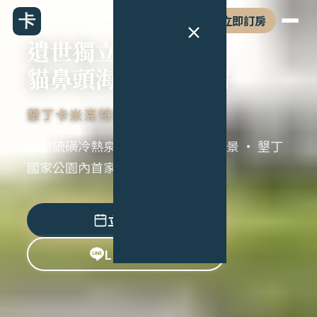
墾丁國家公園海岸、光害極低 · 貓鼻頭
COMIC B&B
立即訂房
墾丁卡米克民宿
遺世獨立
貓鼻頭海景硫泉民宿
墾丁卡米克特色民宿
天然硫磺冷熱泉 · 近2000坪草原海景 · 墾丁
國家公園內首家合法特色民宿
立即訂房
LINE 諮詢