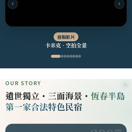
自製影片
卡米克 · 空拍全景
OUR STORY
遺世獨立・三面海景・
恆春半島
第一家合法特色民宿