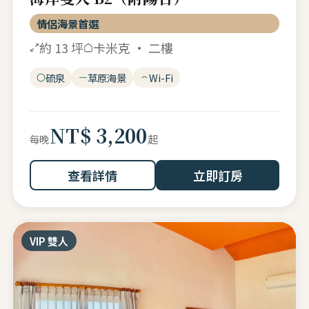
情侶海景首選
約 13 坪
卡米克 · 二樓
硫泉
草原海景
Wi-Fi
NT$ 3,200
起
每晚
查看詳情
立即訂房
VIP 雙人