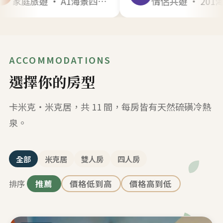
家庭旅遊 · A1海景四人 · 2025年8月
情侶共遊 · 201海景雙人 · 2025年12月
ACCOMMODATIONS
選擇你的房型
卡米克・米克居，共 11 間，每房皆有天然硫磺冷熱
泉。
全部
米克居
雙人房
四人房
排序
推薦
價格低到高
價格高到低