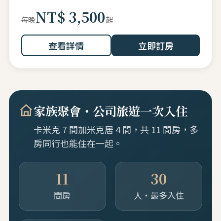
NT$ 3,500
起
每晚
查看詳情
立即訂房
家族聚會・公司旅遊一次入住
卡米克 7 間加米克居 4 間，共 11 間房，多
房同行也能住在一起。
11
30
間房
人・最多入住