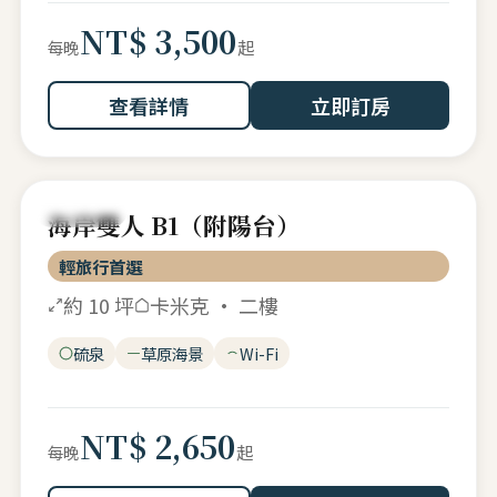
NT$ 3,500
起
每晚
查看詳情
立即訂房
海岸雙人
海岸雙人 B1（附陽台）
輕旅行首選
約 10 坪
卡米克 · 二樓
硫泉
草原海景
Wi-Fi
NT$ 2,650
起
每晚