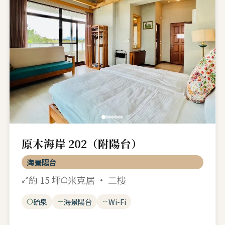
原木海岸 202（附陽台）
海景陽台
約 15 坪
米克居 · 二樓
硫泉
海景陽台
Wi-Fi