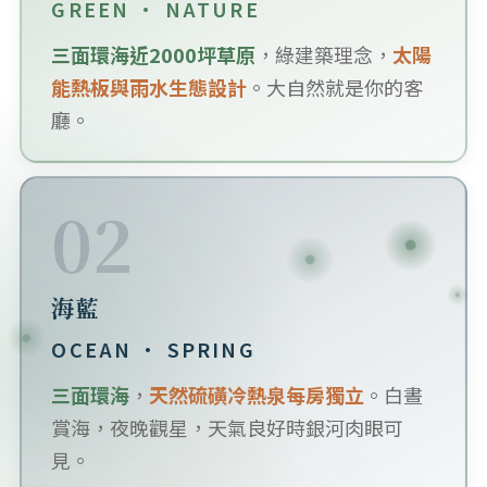
GREEN · NATURE
三面環海近2000坪草原
，綠建築理念，
太陽
能熱板與雨水生態設計
。大自然就是你的客
廳。
02
海藍
OCEAN · SPRING
三面環海
，
天然硫磺冷熱泉每房獨立
。白晝
賞海，夜晚觀星，天氣良好時銀河肉眼可
見。