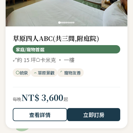
草原四人ABC(共三間,附庭院)
家庭/寵物首選
約 15 坪
卡米克 · 一樓
硫泉
草原景觀
寵物友善
NT$ 3,600
起
每晚
查看詳情
立即訂房