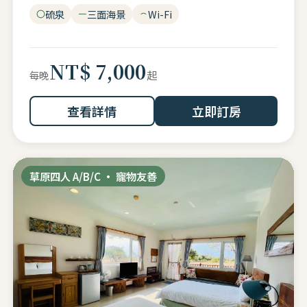
硫泉
三面海景
Wi-Fi
NT$ 7,000
起
每晚
查看詳情
立即訂房
草原四人 A/B/C · 寵物友善