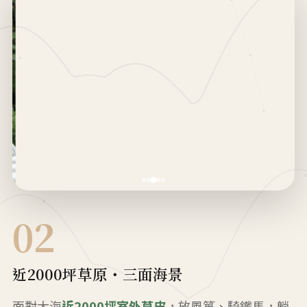
02
近2000坪草原・三面海景
面對大海
近2000坪室外草皮
，放風箏、騎鐵馬，躺