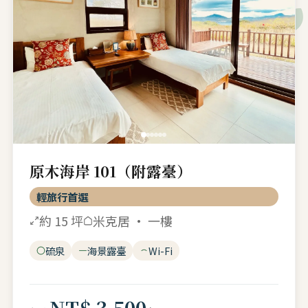
原木海岸 101（附露臺）
輕旅行首選
約 15 坪
米克居 · 一樓
硫泉
海景露臺
Wi-Fi
NT$ 3,500