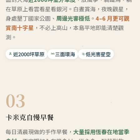
在草原上看雲看星看銀河。白晝賞海，夜晚觀星，
身處墾丁國家公園、
周邊光害極低
。
4–6 月更可觀
賞南十字星
，不必上高山，本島平地即能清楚觀
測。
近2000坪草原
三面環海
低光害星空
03
卡米克自慢早餐
每日清晨現做的手作早餐，
大量採用恆春在地當季