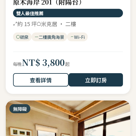
原木海岸 201（附陽台）
雙人最佳推薦
約 15 坪
米克居 · 二樓
硫泉
二樓廣角海景
Wi-Fi
NT$ 3,800
起
每晚
查看詳情
立即訂房
無障礙