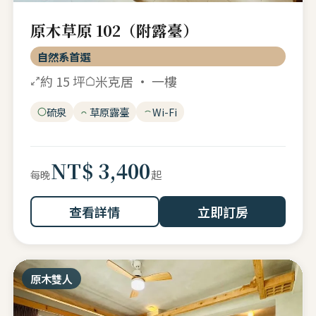
原木草原 102（附露臺）
自然系首選
約 15 坪
米克居 · 一樓
硫泉
草原露臺
Wi-Fi
NT$ 3,400
起
每晚
查看詳情
立即訂房
原木雙人