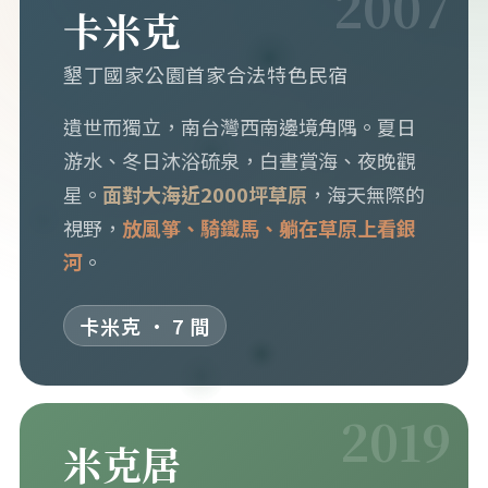
2007
卡米克
墾丁國家公園首家合法特色民宿
遺世而獨立，南台灣西南邊境角隅。夏日
游水、冬日沐浴硫泉，白晝賞海、夜晚觀
星。
面對大海近2000坪草原
，海天無際的
視野，
放風箏、騎鐵馬、躺在草原上看銀
河
。
卡米克 · 7 間
2019
米克居